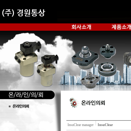
InsuClear manager
InsuClear