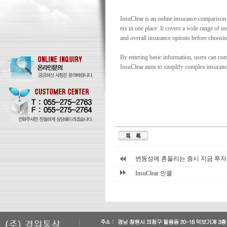
InsuClear is an online insurance comparison
ers in one place. It covers a wide range of in
and overall insurance options before choosin
By entering basic information, users can com
InsuClear aims to simplify complex insuranc
태
아
보
험
비
교
사
변동성에 흔들리는 증시 지금 투자
이
트
InsuClear 인클
내
보
험