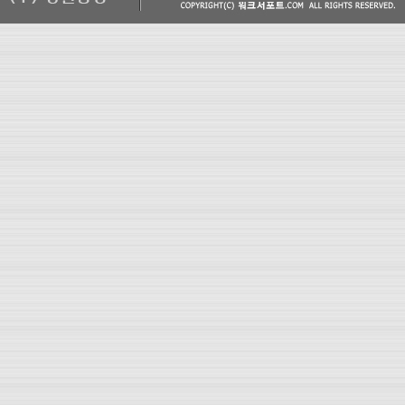
찾
아
줌
보
험
다
모
아
화
재
보
험
비
교
사
이
트