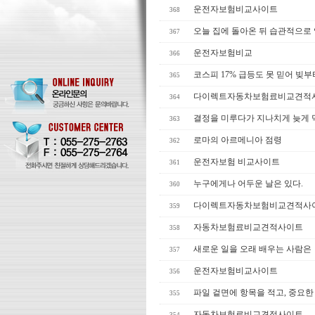
운전자보험비교사이트
368
오늘 집에 돌아온 뒤 습관적으로
367
운전자보험비교
366
코스피 17% 급등도 못 믿어 빚부
365
다이렉트자동차보험료비교견적
364
결정을 미루다가 지나치게 늦게
363
로마의 아르메니아 점령
362
운전자보험 비교사이트
361
누구에게나 어두운 날은 있다.
360
다이렉트자동차보험비교견적사
359
자동차보험료비교견적사이트
358
새로운 일을 오래 배우는 사람은
357
운전자보험비교사이트
356
파일 겉면에 항목을 적고, 중요한
355
자동차보험료비교견적사이트