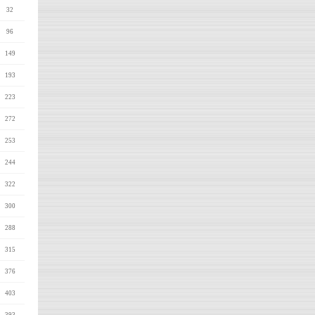
32
96
149
193
223
272
253
244
322
300
288
315
376
403