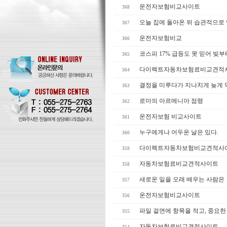
운전자보험비교사이트
368
오늘 집에 돌아온 뒤 습관적으로
367
운전자보험비교
366
코스피 17% 급등도 못 믿어 빚부
365
다이렉트자동차보험료비교견적
364
결정을 미루다가 지나치게 늦게
363
로마의 아르메니아 점령
362
운전자보험 비교사이트
361
누구에게나 어두운 날은 있다.
360
다이렉트자동차보험비교견적사
359
자동차보험료비교견적사이트
358
새로운 일을 오래 배우는 사람은
357
운전자보험비교사이트
356
파일 겉면에 항목을 적고, 중요한
355
자동차보험료비교견적사이트