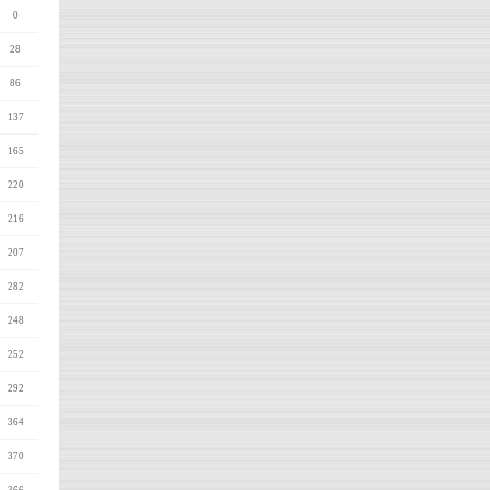
0
28
86
137
165
220
216
207
282
248
252
292
364
370