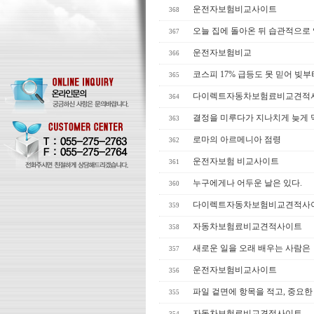
운전자보험비교사이트
368
오늘 집에 돌아온 뒤 습관적으로
367
운전자보험비교
366
코스피 17% 급등도 못 믿어 빚부
365
다이렉트자동차보험료비교견적
364
결정을 미루다가 지나치게 늦게
363
로마의 아르메니아 점령
362
운전자보험 비교사이트
361
누구에게나 어두운 날은 있다.
360
다이렉트자동차보험비교견적사
359
자동차보험료비교견적사이트
358
새로운 일을 오래 배우는 사람은
357
운전자보험비교사이트
356
파일 겉면에 항목을 적고, 중요한
355
자동차보험료비교견적사이트