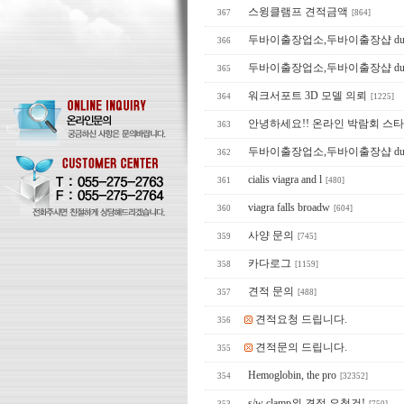
스윙클램프 견적금액
367
[864]
두바이출장업소,두바이출장샵 dubai26.
366
두바이출장업소,두바이출장샵 dubai31.
365
워크서포트 3D 모델 의뢰
364
[1225]
안녕하세요!! 온라인 박람회 스타트업 
363
두바이출장업소,두바이출장샵 dubai37.
362
cialis viagra and l
361
[480]
viagra falls broadw
360
[604]
사양 문의
359
[745]
카다로그
358
[1159]
견적 문의
357
[488]
견적요청 드립니다.
356
견적문의 드립니다.
355
Hemoglobin, the pro
354
[32352]
s/w clamp외 견적 요청건!