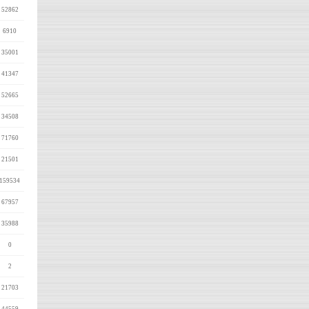
52862
6910
35001
41347
52665
34508
71760
21501
159534
67957
35988
0
2
21703