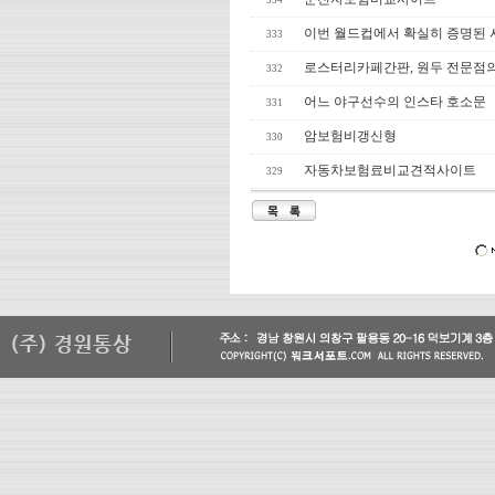
334
이번 월드컵에서 확실히 증명된
333
로스터리카페간판, 원두 전문점의
332
어느 야구선수의 인스타 호소문
331
암보험비갱신형
330
자동차보험료비교견적사이트
329