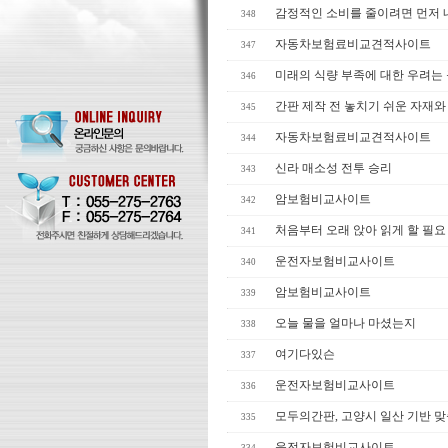
감정적인 소비를 줄이려면 먼저 
348
자동차보험료비교견적사이트
347
미래의 식량 부족에 대한 우려는
346
간판 제작 전 놓치기 쉬운 자재와
345
자동차보험료비교견적사이트
344
신라 매소성 전투 승리
343
암보험비교사이트
342
처음부터 오래 앉아 읽게 할 필요
341
운전자보험비교사이트
340
암보험비교사이트
339
오늘 물을 얼마나 마셨는지
338
여기다있슨
337
운전자보험비교사이트
336
모두의간판, 고양시 일산 기반 맞
335
운전자보험비교사이트